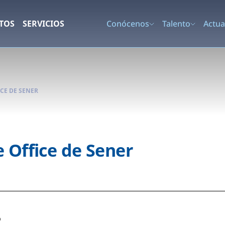
TOS
SERVICIOS
Conócenos
Talento
Actua
CE DE SENER
 Office de Sener
O