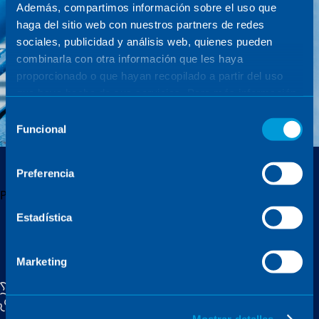
Además, compartimos información sobre el uso que
haga del sitio web con nuestros partners de redes
sociales, publicidad y análisis web, quienes pueden
combinarla con otra información que les haya
proporcionado o que hayan recopilado a partir del uso
que haya hecho de sus servicios. Para más información,
consulte la
Política de Cookies
.
Selección
Funcional
de
consentimiento
Preferencia
Publicado en
Webinars
,
Catálogo
Estadística
Marketing