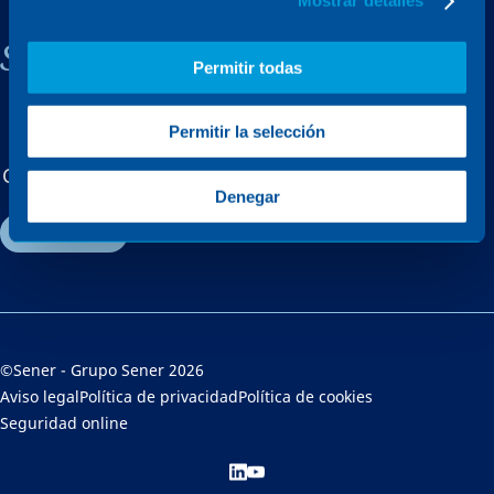
Mostrar detalles
Sener, una empresa familiar
Permitir todas
Permitir la selección
MERCADOS
PROYECTOS
Conócenos
Talento
Actualidad
Denegar
Contacto
©Sener - Grupo Sener 2026
Aviso legal
Política de privacidad
Política de cookies
Seguridad online