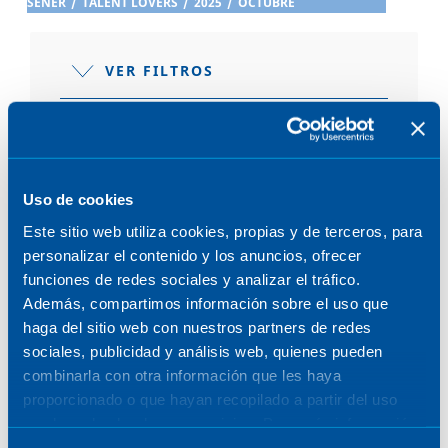
SENER
/
TALENT LOVERS
/
2025
/
OCTUBRE
VER FILTROS
Uso de cookies
POST OCTUBRE 2025
Este sitio web utiliza cookies, propias y de terceros, para
personalizar el contenido y los anuncios, ofrecer
funciones de redes sociales y analizar el tráfico.
Además, compartimos información sobre el uso que
haga del sitio web con nuestros partners de redes
EL ALMA DETRÁS DEL PROYECTO
sociales, publicidad y análisis web, quienes pueden
29 de octubre de 2025
combinarla con otra información que les haya
proporcionado o que hayan recopilado a partir del uso
que haya hecho de sus servicios. Para más información,
consulte la
Política de Cookies
.