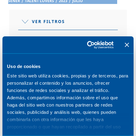
SENER
/
TALENT LOVERS
/
2023
/
JULIO
VER FILTROS
POST JULIO 2023
Uso de cookies
Este sitio web utiliza cookies, propias y de terceros, para
personalizar el contenido y los anuncios, ofrecer
funciones de redes sociales y analizar el tráfico.
Además, compartimos información sobre el uso que
EL ALMA DETRÁS DEL PROYECTO
haga del sitio web con nuestros partners de redes
sociales, publicidad y análisis web, quienes pueden
7 de julio de 2023
combinarla con otra información que les haya
proporcionado o que hayan recopilado a partir del uso
que haya hecho de sus servicios. Para más información,