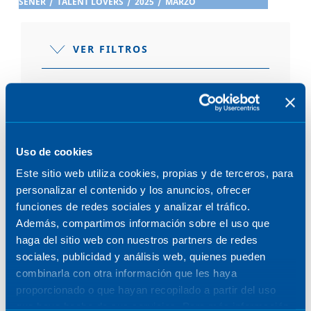
SENER
/
TALENT LOVERS
/
2025
/
MARZO
VER FILTROS
POST MARZO 2025
Uso de cookies
Este sitio web utiliza cookies, propias y de terceros, para
personalizar el contenido y los anuncios, ofrecer
funciones de redes sociales y analizar el tráfico.
Además, compartimos información sobre el uso que
EL ALMA DETRÁS DEL PROYECTO
haga del sitio web con nuestros partners de redes
sociales, publicidad y análisis web, quienes pueden
25 de marzo de 2025
combinarla con otra información que les haya
proporcionado o que hayan recopilado a partir del uso
que haya hecho de sus servicios. Para más información,