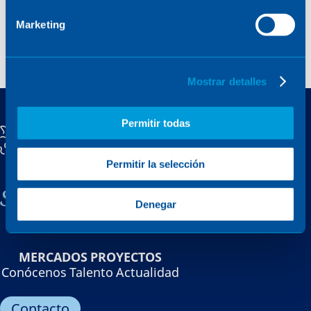
Marketing
Mostrar detalles
Permitir todas
Permitir la selección
Sener, una empresa familiar
Denegar
MERCADOS
PROYECTOS
Conócenos
Talento
Actualidad
Contacto