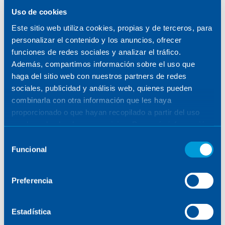
SENER
/
TALENTO
/
DREAMERS & MAKERS
Uso de cookies
Este sitio web utiliza cookies, propias y de terceros, para
VER FILTROS
personalizar el contenido y los anuncios, ofrecer
funciones de redes sociales y analizar el tráfico.
Además, compartimos información sobre el uso que
haga del sitio web con nuestros partners de redes
sociales, publicidad y análisis web, quienes pueden
combinarla con otra información que les haya
POSTS
proporcionado o que hayan recopilado a partir del uso
que haya hecho de sus servicios. Para más información,
consulte la
Política de Cookies
.
Selección
Funcional
de
consentimiento
No se han encontrado resultados
Preferencia
Estadística