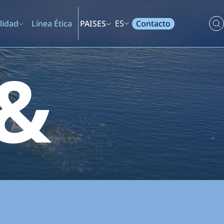
Contacto
lidad
Línea Ética
PAISES
ES
 &