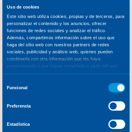
SENER
/
TALENTO
/
DREAMERS & MAKERS
Uso de cookies
Este sitio web utiliza cookies, propias y de terceros, para
VER FILTROS
personalizar el contenido y los anuncios, ofrecer
funciones de redes sociales y analizar el tráfico.
Además, compartimos información sobre el uso que
haga del sitio web con nuestros partners de redes
sociales, publicidad y análisis web, quienes pueden
combinarla con otra información que les haya
POSTS
proporcionado o que hayan recopilado a partir del uso
que haya hecho de sus servicios. Para más información,
consulte la
Política de Cookies
.
Selección
Funcional
de
consentimiento
No se han encontrado resultados
Preferencia
Estadística