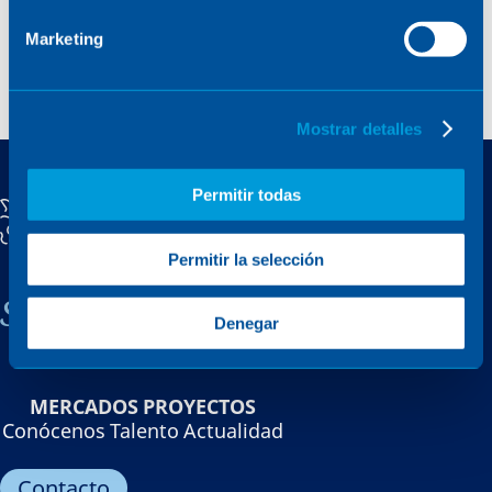
Marketing
Mostrar detalles
Permitir todas
Permitir la selección
Sener, una empresa familiar
Denegar
MERCADOS
PROYECTOS
Conócenos
Talento
Actualidad
Contacto