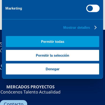
Marketing
Mostrar detalles
Permitir todas
Permitir la selección
Sener, una empresa familiar
Denegar
MERCADOS
PROYECTOS
Conócenos
Talento
Actualidad
Contacto