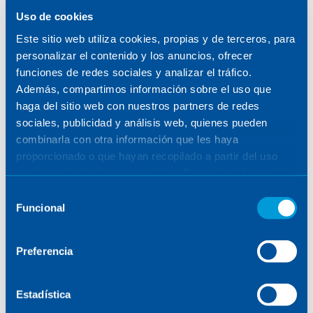
SENER
/
TALENTO
/
DREAMERS & MAKERS
Uso de cookies
Este sitio web utiliza cookies, propias y de terceros, para
VER FILTROS
personalizar el contenido y los anuncios, ofrecer
funciones de redes sociales y analizar el tráfico.
Además, compartimos información sobre el uso que
haga del sitio web con nuestros partners de redes
sociales, publicidad y análisis web, quienes pueden
combinarla con otra información que les haya
POSTS
proporcionado o que hayan recopilado a partir del uso
que haya hecho de sus servicios. Para más información,
consulte la
Política de Cookies
.
Selección
Funcional
de
consentimiento
No se han encontrado resultados
Preferencia
Estadística