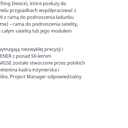
fting Device), które posłuży do
 wielu przypadkach współpracować z
li z ramą do podnoszenia ładunku
ame) – rama do podnoszenia satelity,
 całym satelitą lub jego modułem
ymagają niezwykłej precyzji i
SENER z ponad 50-letnim
MGSE zostało stworzone przez polskich
etentna kadra inżynierska i
śko, Project Manager odpowiedzialny