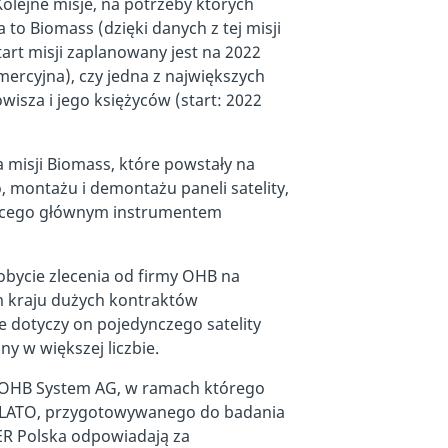
olejne misje, na potrzeby których
 to Biomass (dzięki danych z tej misji
rt misji zaplanowany jest na 2022
mercyjna), czy jedna z największych
owisza i jego księżyców (start: 2022
a misji Biomass, które powstały na
, montażu i demontażu paneli satelity,
dącego głównym instrumentem
bycie zlecenia od firmy OHB na
ym kraju dużych kontraktów
 dotyczy on pojedynczego satelity
 w większej liczbie.
m OHB System AG, w ramach którego
y PLATO, przygotowywanego do badania
ER Polska odpowiadają za