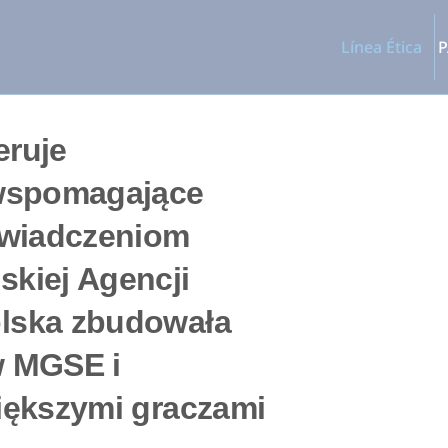
Línea Ética
P
eruje
 wspomagające
oświadczeniom
skiej Agencji
olska zbudowała
w MGSE i
iększymi graczami