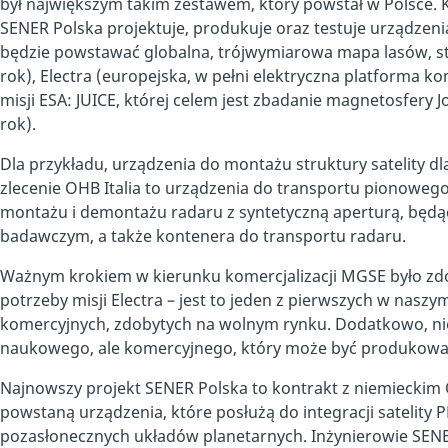
był największym takim zestawem, który powstał w Polsce. K
SENER Polska projektuje, produkuje oraz testuje urządzenia
będzie powstawać globalna, trójwymiarowa mapa lasów, sta
rok), Electra (europejska, w pełni elektryczna platforma ko
misji ESA: JUICE, której celem jest zbadanie magnetosfery J
rok).
Dla przykładu, urządzenia do montażu struktury satelity dl
zlecenie OHB Italia to urządzenia do transportu pionowego
montażu i demontażu radaru z syntetyczną aperturą, bę
badawczym, a także kontenera do transportu radaru.
Ważnym krokiem w kierunku komercjalizacji MGSE było zdo
potrzeby misji Electra – jest to jeden z pierwszych w nasz
komercyjnych, zdobytych na wolnym rynku. Dodatkowo, nie
naukowego, ale komercyjnego, który może być produkowany
Najnowszy projekt SENER Polska to kontrakt z niemiecki
powstaną urządzenia, które posłużą do integracji satelit
pozasłonecznych układów planetarnych. Inżynierowie SEN