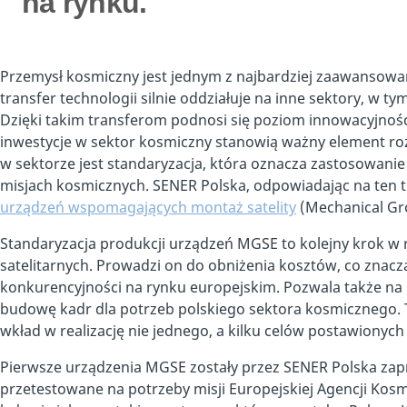
na rynku.
Przemysł kosmiczny jest jednym z najbardziej zaawansow
transfer technologii silnie oddziałuje na inne sektory, w 
Dzięki takim transferom podnosi się poziom innowacyjnośc
inwestycje w sektor kosmiczny stanowią ważny element r
w sektorze jest standaryzacja, która oznacza zastosowani
misjach kosmicznych. SENER Polska, odpowiadając na ten t
urządzeń wspomagających montaż satelity
(Mechanical Gr
Standaryzacja produkcji urządzeń MGSE to kolejny krok w 
satelitarnych. Prowadzi on do obniżenia kosztów, co znac
konkurencyjności na rynku europejskim. Pozwala także na
budowę kadr dla potrzeb polskiego sektora kosmicznego
wkład w realizację nie jednego, a kilku celów postawionych 
Pierwsze urządzenia MGSE zostały przez SENER Polska za
przetestowane na potrzeby misji Europejskiej Agencji Kosmi