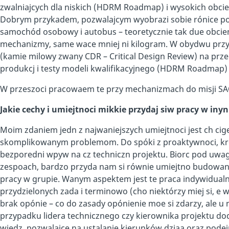
zwalniajcych dla niskich (HDRM Roadmap) i wysokich obci
Dobrym przykadem, pozwalajcym wyobrazi sobie rónice pom
samochód osobowy i autobus – teoretycznie tak due obcieni
mechanizmy, same wace mniej ni kilogram. W obydwu prz
(kamie milowy zwany CDR – Critical Design Review) na prz
produkcj i testy modeli kwalifikacyjnego (HDRM Roadmap) 
W przeszoci pracowaem te przy mechanizmach do misji SA
Jakie cechy i umiejtnoci mikkie przydaj siw pracy w iny
Moim zdaniem jedn z najwaniejszych umiejtnoci jest ch ci
skomplikowanym problemom. Do spóki z proaktywnoci, kr
bezporedni wpyw na cz techniczn projektu. Biorc pod uwag 
zespoach, bardzo przyda nam si równie umiejtno budowania 
pracy w grupie. Wanym aspektem jest te praca indywidualn
przydzielonych zada i terminowo (cho niektórzy miej si, e 
brak opónie – co do zasady opónienie moe si zdarzy, ale u n
przypadku lidera technicznego czy kierownika projektu do
wiedz, pozwalajce na ustalanie kierunków dziaa oraz podej