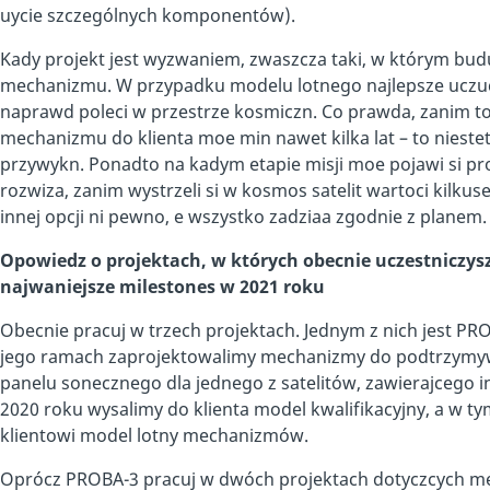
uycie szczególnych komponentów).
Kady projekt jest wyzwaniem, zwaszcza taki, w którym budu
mechanizmu. W przypadku modelu lotnego najlepsze uczu
naprawd poleci w przestrze kosmiczn. Co prawda, zanim t
mechanizmu do klienta moe min nawet kilka lat – to niestet
przywykn. Ponadto na kadym etapie misji moe pojawi si pr
rozwiza, zanim wystrzeli si w kosmos satelit wartoci kilku
innej opcji ni pewno, e wszystko zadziaa zgodnie z planem
Opowiedz o projektach, w których obecnie uczestniczys
najwaniejsze milestones w 2021 roku
Obecnie pracuj w trzech projektach. Jednym z nich jest P
jego ramach zaprojektowalimy mechanizmy do podtrzymywa
panelu sonecznego dla jednego z satelitów, zawierajcego
2020 roku wysalimy do klienta model kwalifikacyjny, a w t
klientowi model lotny mechanizmów.
Oprócz PROBA-3 pracuj w dwóch projektach dotyczcych 