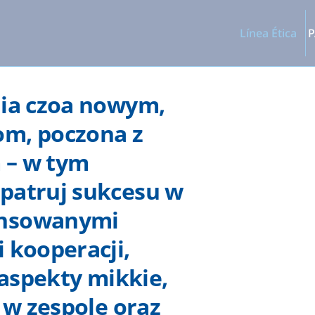
Línea Ética
P
nia czoa nowym,
m, poczona z
 – w tym
patruj sukcesu w
ansowanymi
 kooperacji,
 aspekty mikkie,
e w zespole oraz