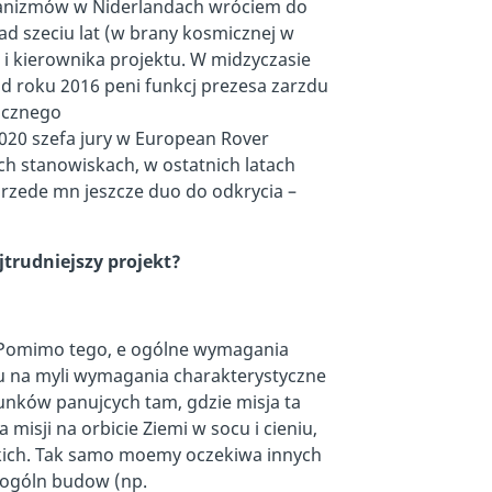
hanizmów w Niderlandach wróciem do
ad szeciu lat (w brany kosmicznej w
 i kierownika projektu. W midzyczasie
od roku 2016 peni funkcj prezesa zarzdu
icznego
2020 szefa jury w European Rover
ch stanowiskach, w ostatnich latach
rzede mn jeszcze duo do odkrycia –
trudniejszy projekt?
. Pomimo tego, e ogólne wymagania
tu na myli wymagania charakterystyczne
unków panujcych tam, gdzie misja ta
sji na orbicie Ziemi w socu i cieniu,
eskich. Tak samo moemy oczekiwa innych
ogóln budow (np.