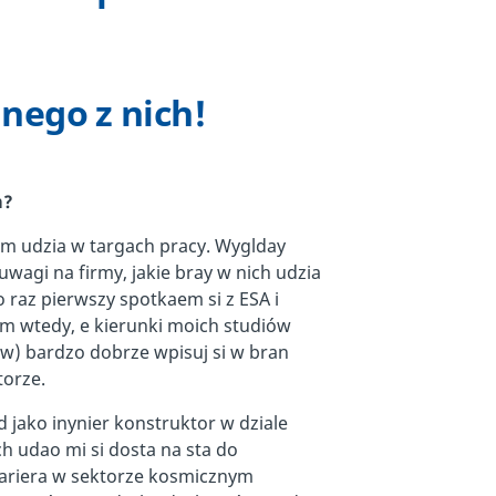
nego z nich!
m?
em udzia w targach pracy. Wyglday
uwagi na firmy, jakie bray w nich udzia
o raz pierwszy spotkaem si z ESA i
em wtedy, e kierunki moich studiów
w) bardzo dobrze wpisuj si w bran
torze.
jako inynier konstruktor w dziale
h udao mi si dosta na sta do
kariera w sektorze kosmicznym