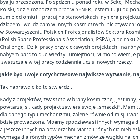
bya ju przesdzona. Po spdzeniu ponad roku w Sekcji Mec
Polski, gdzie rozpoczem prac w SENER. Jestem tu ju od pon
sumie od omiu) – pracuj na stanowiskach inyniera projektu
dziaaem i wci dziaam w innych kosmicznych inicjatywach: 
w Stowarzyszeniu Polskich Profesjonalistów Sektora Kosm
(Polish Space Professionals Association, PSPA), a od roku 
Challenge. Dziki pracy przy ciekawych projektach i na róny
nabyem bardzo duo wiedzy i umiejtnoci. Mimo to wiem, e p
zwaszcza e w tej pracy codziennie ucz si nowych rzeczy.
Jakie byo Twoje dotychczasowe najwiksze wyzwanie, naj
Tak naprawd ciko to stwierdzi.
Kady z projektów, zwaszcza w brany kosmicznej, jest inny
powtarzaj si, kady projekt zawiera swoje „smaczki”. Mam 
dla danego typu mechanizmu, zalene równie od misji i war
bdzie prowadzona. Moemy spodziewa si innych wymaga dla mi
a jeszcze innych na powierzchni Marsa i rónych cia niebi
wymaga dla rónych typów mechanizmów ze wzgldu na ich 