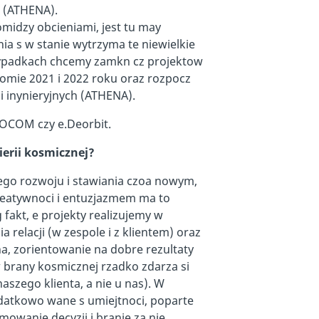
e (ATHENA).
idzy obcieniami, jest tu may
a s w stanie wytrzyma te niewielkie
ypadkach chcemy zamkn cz projektow
eomie 2021 i 2022 roku oraz rozpocz
i inynieryjnych (ATHENA).
OCOM czy e.Deorbit.
nierii kosmicznej?
gego rozwoju i stawiania czoa nowym,
eatywnoci i entuzjazmem ma to
fakt, e projekty realizujemy w
relacji (w zespole i z klientem) oraz
a, zorientowanie na dobre rezultaty
w brany kosmicznej rzadko zdarza si
aszego klienta, a nie u nas). W
datkowo wane s umiejtnoci, poparte
mowanie decyzji i branie za nie