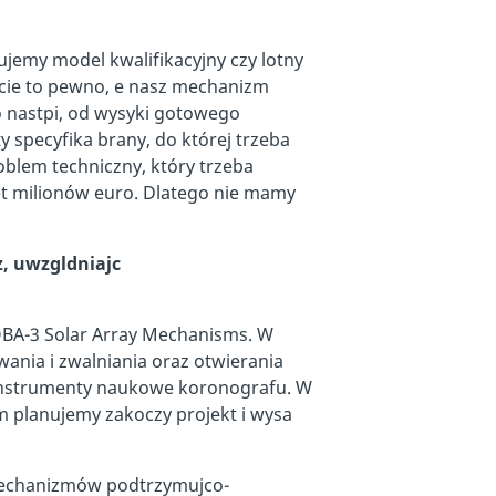
jemy model kwalifikacyjny czy lotny
cie to pewno, e nasz mechanizm
o nastpi, od wysyki gotowego
y specyfika brany, do której trzeba
oblem techniczny, który trzeba
set milionów euro. Dlatego nie mamy
.
z, uwzgldniajc
ROBA-3 Solar Array Mechanisms. W
nia i zwalniania oraz otwierania
 instrumenty naukowe koronografu. W
ym planujemy zakoczy projekt i wysa
mechanizmów podtrzymujco-