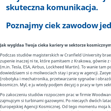
skuteczna komunikacja.
Poznajmy ciek zawodow jed
Jak wygldaa Twoja cieka kariery w sektorze kosmiczny
Podczas studiów magisterskich w Cranfield University bra
zupenie inaczej ni te, które pamitaem z Krakowa, gównie z 
(m.in. Tesla, ESA, Airbus, Lockheed Martin). To wanie tam p
dowiedziaem si o moliwociach stay i pracy w agencji. Zaoy
(robotyka i mechatronika, przetwarzanie sygnaów i obrazó
kosmiczn. Myl, e ju wtedy podjem decyzj o pracy w tym sek
Po zakoczeniu studiów rozpoczem prac w firmie Woodward 
zajmujcym si turbinami gazowymi. Po niecaych dwóch latac
Europejskiej Agencji Kosmicznej. Od tego momentu moja 