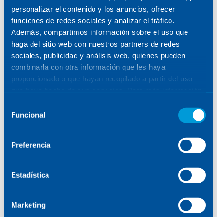
Moje zainteresowanie
personalizar el contenido y los anuncios, ofrecer
funciones de redes sociales y analizar el tráfico.
przemysłem kosmicznym
Además, compartimos información sobre el uso que
haga del sitio web con nuestros partners de redes
wywodzi się z wrodzonej
sociales, publicidad y análisis web, quienes pueden
ciekawości” – Przemysław
combinarla con otra información que les haya
proporcionado o que hayan recopilado a partir del uso
Rudziński
que haya hecho de sus servicios. Para más información,
consulte la
Política de Cookies
.
Selección
Funcional
de
KTO STOI ZA PROJEKTAMI SENER
consentimiento
Preferencia
18 listopada 2023
Estadística
Marketing