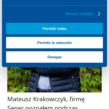
Mostrar detalles
Permitir todas
Permitir la selección
Denegar
Mateusz Krakowczyk, firmę
Sener poznałem podczas