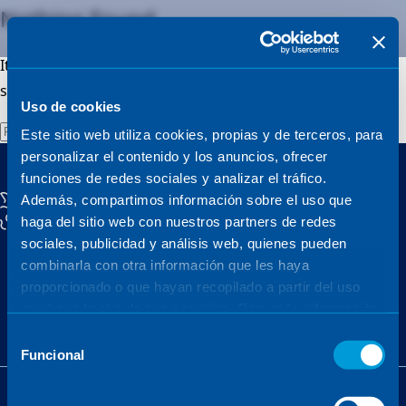
Nothing Found
Sener
It seems we can’t find what you’re looking for. Perhaps
searching can help.
Uso de cookies
Rechercher :
Este sitio web utiliza cookies, propias y de terceros, para
personalizar el contenido y los anuncios, ofrecer
funciones de redes sociales y analizar el tráfico.
Además, compartimos información sobre el uso que
haga del sitio web con nuestros partners de redes
sociales, publicidad y análisis web, quienes pueden
combinarla con otra información que les haya
proporcionado o que hayan recopilado a partir del uso
que haya hecho de sus servicios. Para más información,
consulte la
Política de Cookies
.
Selección
Funcional
de
consentimiento